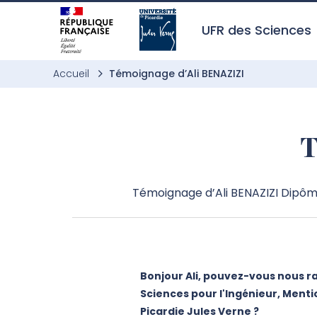
Aller à l’entête de page
Aller au menu principale
Aller au contenu principal
Aller à la recherche
Passer aux cookies
Aller au pied de page
UFR des Sciences
Accueil
Témoignage d’Ali BENAZIZI
T
Témoignage d’Ali BENAZIZI Dipômé
Bonjour Ali, pouvez-vous nous r
Sciences pour l'Ingénieur, Menti
Picardie Jules Verne ?