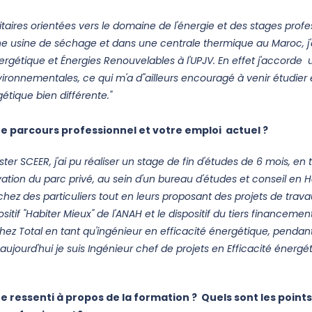
itaires orientées vers le domaine de l'énergie et des stages prof
e usine de séchage et dans une centrale thermique au Maroc, j'a
ergétique et Énergies Renouvelables à l'UPJV. En effet j'accorde 
ronnementales, ce qui m'a d''ailleurs encouragé à venir étudier 
étique bien différente."
 parcours professionnel et votre emploi actuel ?
r SCEER, j'ai pu réaliser un stage de fin d'études de 6 mois, en 
ation du parc privé, au sein d'un bureau d'études et conseil en Ha
chez des particuliers tout en leurs proposant des projets de trav
sitif "Habiter Mieux" de l'ANAH et le dispositif du tiers financemen
 chez Total en tant qu'ingénieur en efficacité énergétique, pendant 
 aujourd'hui je suis Ingénieur chef de projets en Efficacité éner
ressenti à propos de la formation ? Quels sont les points 