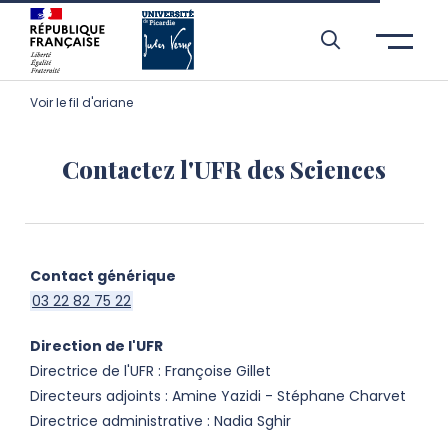
Aller à l’entête de page
Aller au menu principale
Aller au contenu principal
Aller à la recherche
Passer aux cookies
Aller au pied de page
Voir le fil d'ariane
Contactez l'UFR des Sciences
Contact générique
03 22 82 75 22
Direction de l'UFR
Directrice de l'UFR : Françoise Gillet
Directeurs adjoints : Amine Yazidi - Stéphane Charvet
Directrice administrative :
Nadia Sghir