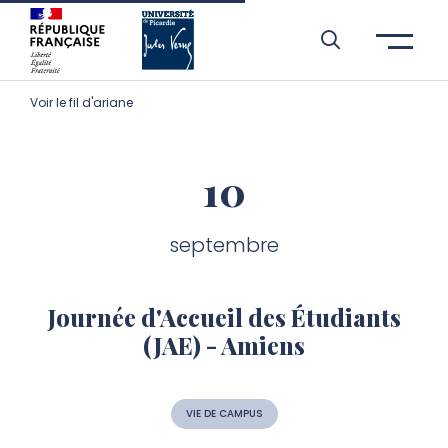
Aller à l’entête de page
Aller au menu principale
Aller au contenu principal
Aller à la recherche
Passer aux cookies
Aller au pied de page
Voir le fil d'ariane
10
septembre
Journée d'Accueil des Étudiants
(JAE) - Amiens
VIE DE CAMPUS