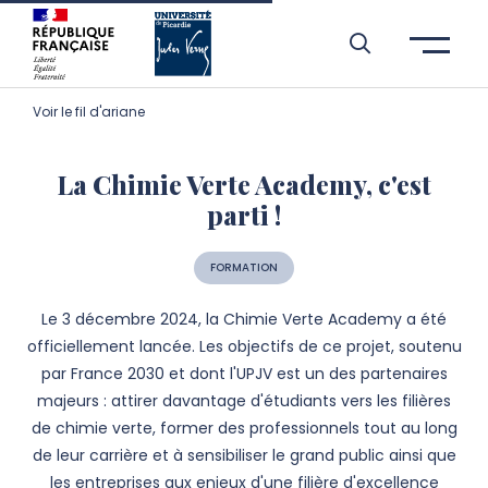
Aller à l’entête de page
Aller au menu principale
Aller au contenu principal
Aller à la recherche
Passer aux cookies
Aller au pied de page
Voir le fil d'ariane
La Chimie Verte Academy, c'est
parti !
FORMATION
Le 3 décembre 2024, la Chimie Verte Academy a été
officiellement lancée. Les objectifs de ce projet, soutenu
par France 2030 et dont l'UPJV est un des partenaires
majeurs : attirer davantage d'étudiants vers les filières
de chimie verte, former des professionnels tout au long
de leur carrière et à sensibiliser le grand public ainsi que
les entreprises aux enjeux d'une filière d'excellence